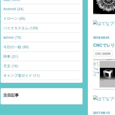
Android (24)
ドローン (26)
バイクカスタム (129)
winmo (73)
2018
-
05
-
01
CNCでレ
今日の一枚 (90)
CNC-2020B
時事 (21)
天文 (16)
キャンプ場ガイド (11)
注目記事
2017
-
08
-
13