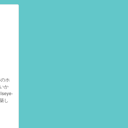
Bのホ
ないか
eye-
構築し