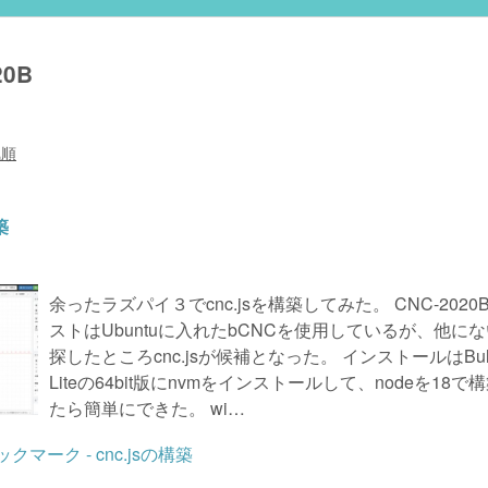
20B
気順
築
余ったラズパイ３でcnc.jsを構築してみた。 CNC-2020
ストはUbuntuに入れたbCNCを使用しているが、他に
探したところcnc.jsが候補となった。 インストールはBulls
Liteの64bit版にnvmをインストールして、nodeを18で
たら簡単にできた。 wi…