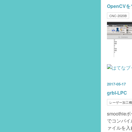
OpenCV
CNC-2020B
2017
-
05
-
17
grbl-LPC
レーザー加工機
smooth
でコンパイル
ァイルを入