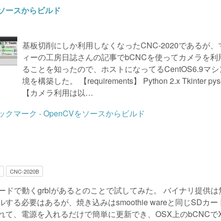
をソースからビルド
基板切削にしか利用しなくなったCNC-2020であるが、
ィーの工房日誌さんの記事でbCNCを使ってカメラを利
ることを知ったので、ホストになってるCentOS6.9マ
境を構築した。 【requirements】 Python 2.x Tkinter pyse
【カメラ利用は以…
CNC-2020B
ieボードで動くgrblがあるとのことで試してみた。 バイナリ提供
する必要はあるが、焼き込みはsmoothie wareと同じSDカ
れて、電源を入れるだけで簡単に更新でき、OSX上のbCNCでX