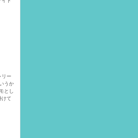
サイト
レリー
いうか
モとし
掛けて