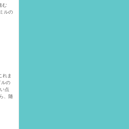
進む
ミルの
これま
ドルの
ない点
ら、随