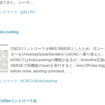
認できた。 レーザ…
oLeveling
CNCのコントローラをMKS SBASEとしたため、Gコ
ダーをUniversalGcodeSenderからbCNCへ乗り換えた
bCNCではAutoLevelingの機能があるが、Smoothie互
SBASEで同機能のscanを実行すると「error:ZProbe trigg
before move, aborting command.」…
0の32bitコントローラ化