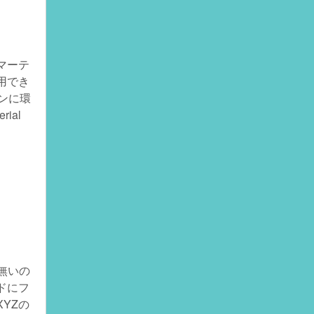
マーテ
用でき
シンに環
rial
は無いの
ードにフ
YZの