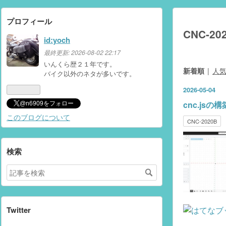
プロフィール
CNC-20
id:yoch
最終更新:
2026-08-02 22:17
いんくら歴２１年です。
新着順
人
バイク以外のネタが多いです。
2026
-
05
-
04
cnc.jsの構
@n6909をフォロー
このブログについて
CNC-2020B
検索
Twitter