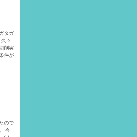
ガタガ
 久々
の切削実
条件が
たので
。 今